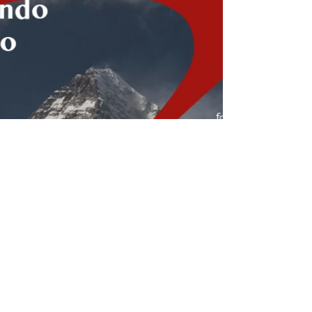
'd la curnagiòla" -...