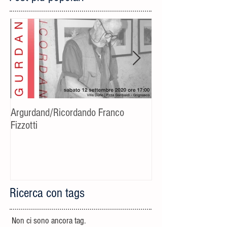
Argurdand/Ricordando Franco
[Evento rinviato] C
Fizzotti
fotografico-cultural
Riccardo Bucchino
Ricerca con tags
Non ci sono ancora tag.