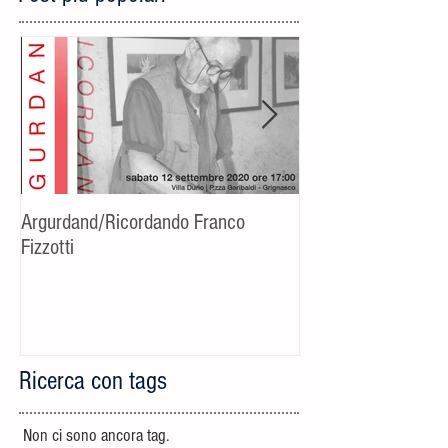
Argurdand/Ricordando Franco
[Evento rinviato] C
Fizzotti
fotografico-cultural
Riccardo Bucchino
Ricerca con tags
Non ci sono ancora tag.