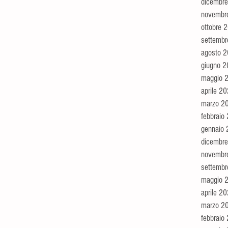
dicembr
novembr
ottobre 
settemb
agosto 
giugno 
maggio 
aprile 2
marzo 2
febbraio
gennaio
dicembr
novembr
settemb
maggio 
aprile 2
marzo 2
febbraio