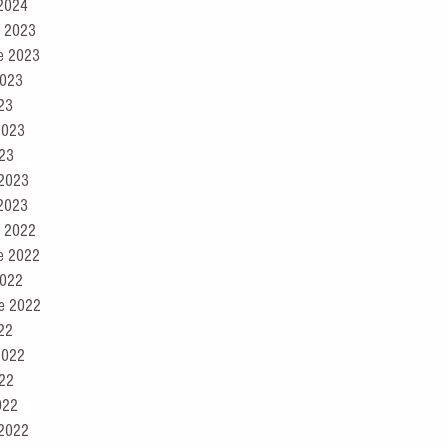
 2024
e 2023
e 2023
2023
023
2023
023
 2023
 2023
e 2022
e 2022
2022
re 2022
022
2022
022
022
 2022