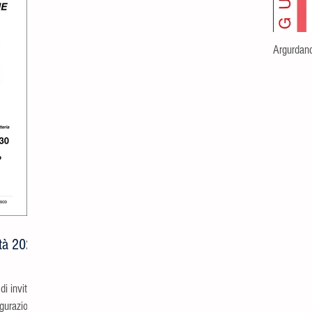
Argurdand
ità 2021-
di invitarvi
gurazione