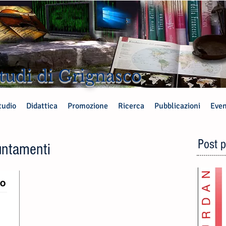
tudi di Grignasco
tudio
Didattica
Promozione
Ricerca
Pubblicazioni
Even
Post p
untamenti