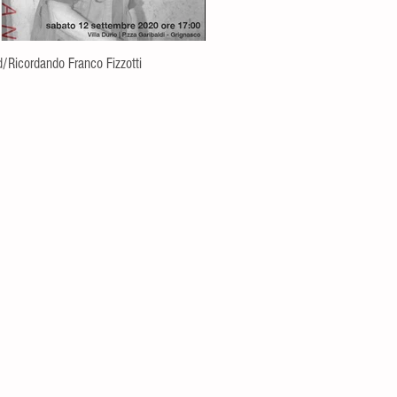
/Ricordando Franco Fizzotti
[Evento rinviato] Conferenza fotografi
"Bauhaus" di Riccardo Bucchino