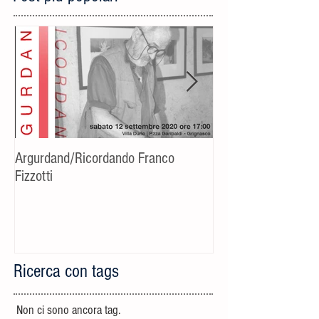
Argurdand/Ricordando Franco
[Evento rinviato] C
Fizzotti
fotografico-cultural
Riccardo Bucchino
Ricerca con tags
Non ci sono ancora tag.