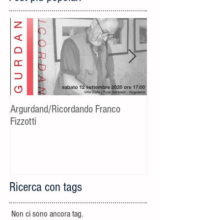
Argurdand/Ricordando Franco
[Evento rinviato] C
Fizzotti
fotografico-cultural
Riccardo Bucchino
Ricerca con tags
Non ci sono ancora tag.