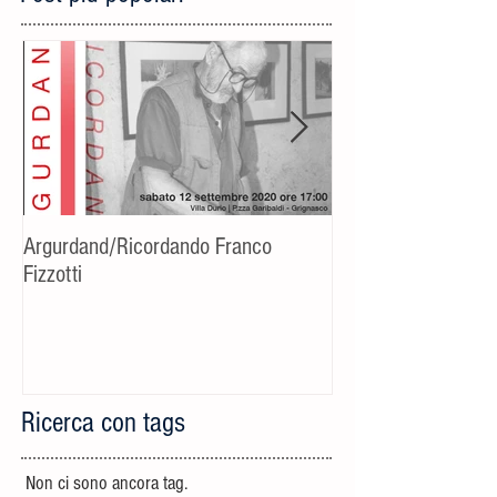
Argurdand/Ricordando Franco
[Evento rinviato] C
Fizzotti
fotografico-cultural
Riccardo Bucchino
Ricerca con tags
Non ci sono ancora tag.