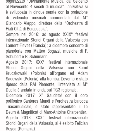
organizzato "Divinamente Musica, dal Seicento
al Novecento 4 secoli di musica". L'iniziativa si
è sviluppata in cinque serate con la proiezione
di videoclip musicali commentati dal M°
Giancarlo Aleppo, direttore della “Orchestra di
Fiati Città di Borgosesia”.
Sempre nel 2016: ad agosto XXIX° festival
internazionale Storici Organi della Valsesia con
Laurent Fievet (Francia); a dicembre concerto di
pianoforte con Matteo Bogazzi, musiche di F.
Schubert e R. Schumann.
Agosto 2017: XXX° festival internazionale
Storici Organi della Valsesia con Kamil
Kruczkowski (Polonia) all'organo ed Adam
Sadowski (Polonia) alla tromba. L'evento è stato
ripreso dalla RAI Piemonte, l'intervista al M°
Duella è andata in onda sul TG3 regionale.
Dicembre 2017: X° Gaudete! con il coro
polifonico Cantores Mundi e l'orchestra barocca
Triacamusicale, è stato rappresentato il Te
Deum & Magnificat di Marc-Antoine Charpentier.
Agosto 2018: XXXI° festival internazionale
Storici Organi della Valsesia, si è esibito Felician
Roşca
(Romania).