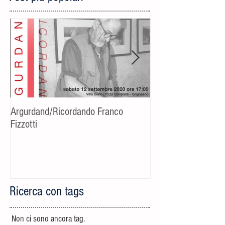
Argurdand/Ricordando Franco
[Evento rinviato] C
Fizzotti
fotografico-cultural
Riccardo Bucchino
Ricerca con tags
Non ci sono ancora tag.