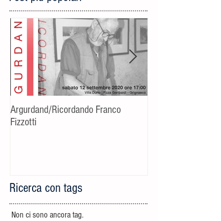
Argurdand/Ricordando Franco
[Evento rinviato] C
Fizzotti
fotografico-cultural
Riccardo Bucchino
Ricerca con tags
Non ci sono ancora tag.