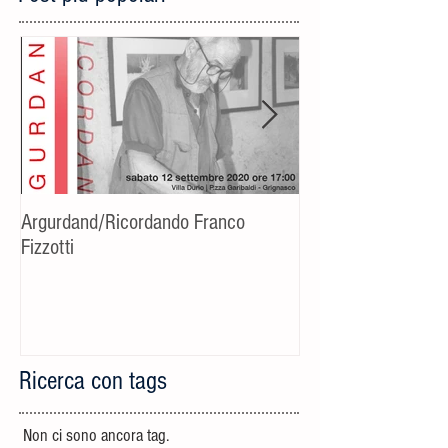
Argurdand/Ricordando Franco
[Evento rinviato] C
Fizzotti
fotografico-cultural
Riccardo Bucchino
Ricerca con tags
Non ci sono ancora tag.