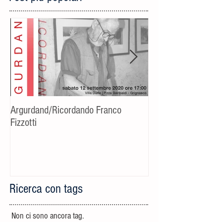
Argurdand/Ricordando Franco
[Evento rinviato] C
Fizzotti
fotografico-cultural
Riccardo Bucchino
Ricerca con tags
Non ci sono ancora tag.