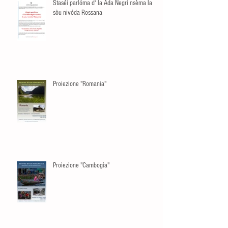
Staséi parlóma d‘ la Ada Negri nsèma la
sòu nivóda Rossana
Proiezione "Romania"
Proiezione "Cambogia"