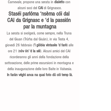
Carnevale, propone una serata in 
dialetto 
con 
alcuni soci del 
CAI
 di Grignasco.
Staséi parlóma ‘nsèma cói dal 
CAI da Grignasc e ‘d la passión 
par la muntagna
La serata si svolgerà, come sempre, nella Truna 
del Giuan (Trüṅa dal Giuàn), in via Testa 4, 
giovedì 26 febbraio (
‘l giòbia vintasès ‘d farè
) alle 
ore 21 (
nòv óri ‘d la séi
). Alcuni amici del CAI 
ricorderanno gli anni della fondazione della 
sottosezione, delle prime escursioni in montagna e 
della inaugurazione delle loro Baite in Valsesia.
In faràn véghi anca na quai foto dü cói temp là.