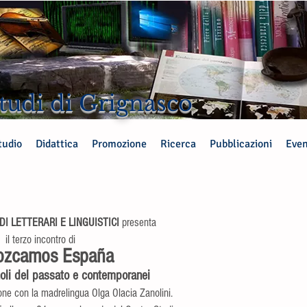
tudi di Grignasco
tudio
Didattica
Promozione
Ricerca
Pubblicazioni
Even
I LETTERARI E LINGUISTICI 
presenta
il terzo incontro di
ozcamos España
noli del passato e contemporanei
ne con la madrelingua Olga Olacia Zanolini.