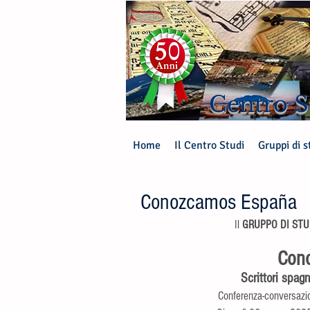
Centro S
Home
Il Centro Studi
Gruppi di s
Conozcamos España
Il 
GRUPPO DI STUD
Con
Scrittori spag
Conferenza-conversazio